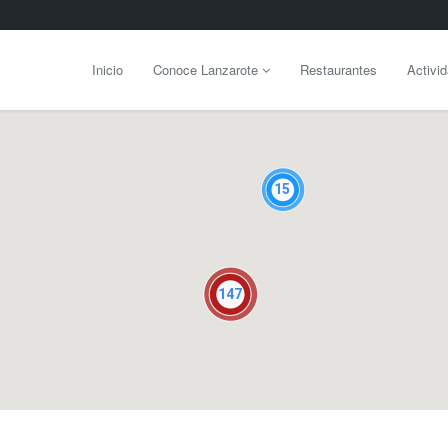
Inicio
Conoce Lanzarote
Restaurantes
Activi
15
147