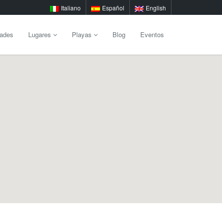
Italiano
Español
English
dades
Lugares
Playas
Blog
Eventos