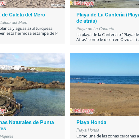
 de Caleta del Mero
Playa de La Cantería (Play
de atrás)
Caleta del Mero
blanca y aguas azul turquesa
Playa de La Cantería
ben esta hermosa estampa de P
La playa de la Cantería o “Playa de
Atrás” como le dicen en Órzola, ti ..
nas Naturales de Punta
Playa Honda
res
Playa Honda
Mujeres
Como una de las zonas cercanas a