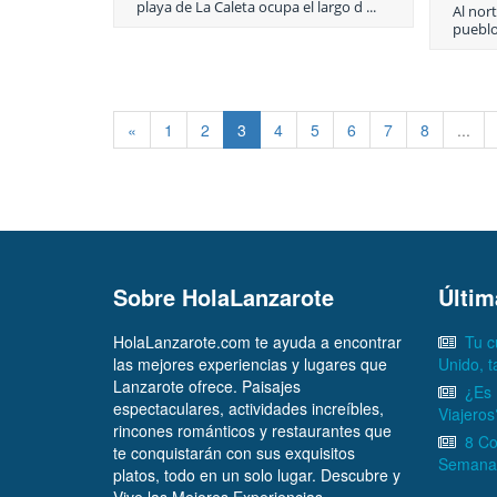
playa de La Caleta ocupa el largo d ...
Al nort
pueblo
«
1
2
3
4
5
6
7
8
...
Sobre HolaLanzarote
Últim
HolaLanzarote.com te ayuda a encontrar
Tu c
las mejores experiencias y lugares que
Unido, 
Lanzarote ofrece. Paisajes
¿Es 
espectaculares, actividades increíbles,
Viajeros
rincones románticos y restaurantes que
8 Co
te conquistarán con sus exquisitos
Semana 
platos, todo en un solo lugar. Descubre y