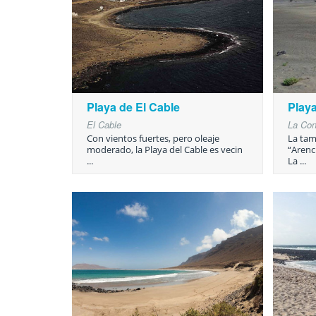
Playa de El Cable
Play
El Cable
La Co
Con vientos fuertes, pero oleaje
La tam
moderado, la Playa del Cable es vecin
“Arenci
...
La ...