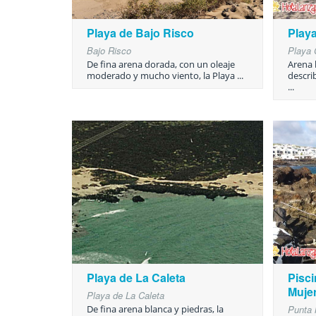
Playa de Bajo Risco
Playa
Bajo Risco
Playa 
De fina arena dorada, con un oleaje
Arena 
moderado y mucho viento, la Playa ...
descri
...
Playa de La Caleta
Pisci
Muje
Playa de La Caleta
De fina arena blanca y piedras, la
Punta 