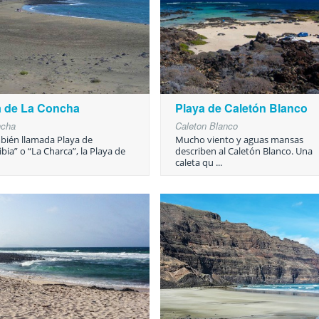
a de La Concha
Playa de Caletón Blanco
ncha
Caleton Blanco
bién llamada Playa de
Mucho viento y aguas mansas
bia” o “La Charca”, la Playa de
describen al Caletón Blanco. Una
caleta qu ...