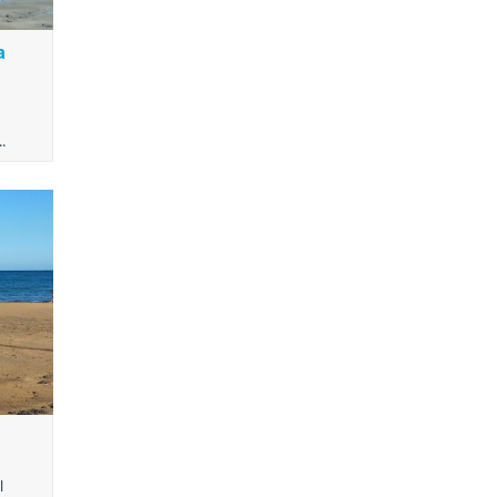
a
.
l