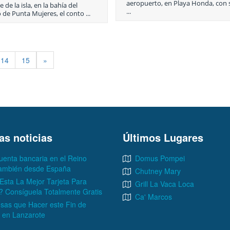
aeropuerto, en Playa Honda, con 
e de la isla, en la bahía del
...
 de Punta Mujeres, el conto ...
14
15
»
as noticias
Últimos Lugares
uenta bancaria en el Reino
Domus Pompei
también desde España
Chutney Mary
Esta La Mejor Tarjeta Para
Grill La Vaca Loca
? Consíguela Totalmente Gratis
Ca' Marcos
sas que Hacer este Fin de
en Lanzarote