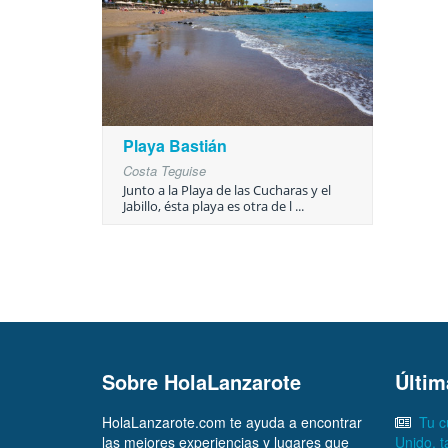
Playa Bastián
Costa Teguise
Junto a la Playa de las Cucharas y el
Jabillo, ésta playa es otra de l ...
Sobre HolaLanzarote
Últim
HolaLanzarote.com te ayuda a encontrar
Tu c
las mejores experiencias y lugares que
Unido, 