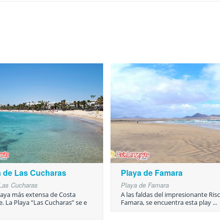
a de Las Cucharas
Playa de Famara
Las Cucharas
Playa de Famara
playa más extensa de Costa
A las faldas del impresionante Ris
e. La Playa “Las Cucharas” se e
Famara, se encuentra esta play ...