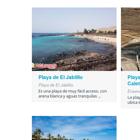
Playa de El Jablillo
Play
Cale
Playa de El Jablillo
Es una playa de muy fácil acceso, con
Ensena
arena blanca y aguas tranquilas ...
La pla
ubica 