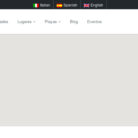
Italian
Spanish
English
dades
Lugares
Playas
Blog
Eventos