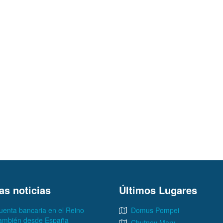
as noticias
Últimos Lugares
uenta bancaria en el Reino
Domus Pompei
también desde España
Chutney Mary