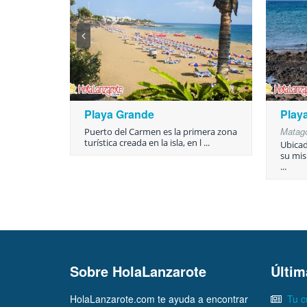
Playa Grande
Play
Matag
Puerto del Carmen es la primera zona
turística creada en la isla, en l ...
Ubicad
su mi
...
Sobre HolaLanzarote
Últim
HolaLanzarote.com te ayuda a encontrar
Tu c