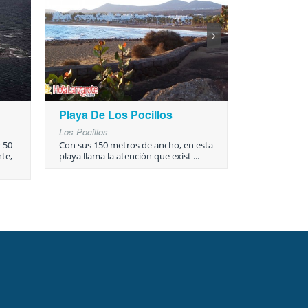
Playa De Los Pocillos
Playa de 
Los Pocillos
Puerto del 
 50
Con sus 150 metros de ancho, en esta
La Playa de 
te,
playa llama la atención que exist ...
tranquila de 