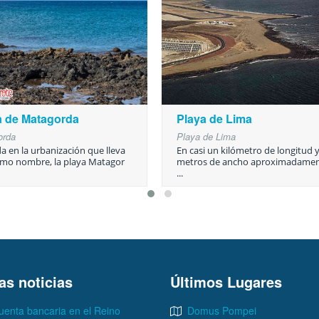
a de Matagorda
Playa de Lima
orda
Playa de Lima
a en la urbanización que lleva
En casi un kilómetro de longitud y
smo nombre, la playa Matagor
metros de ancho aproximadamen
...
as noticias
Últimos Lugares
uenta bancaria en el Reino
Domus Pompei