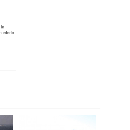
 la
cubierta