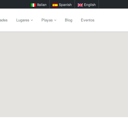
Italian
Spanish
English
dades
Lugares
Playas
Blog
Eventos