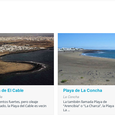
 de El Cable
Playa de La Concha
le
La Concha
entos fuertes, pero oleaje
La también llamada Playa de
do, la Playa del Cable es vecin
“Arencibia” o “La Charca”, la Playa
La ...