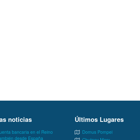
as noticias
Últimos Lugares
uenta bancaria en el Reino
Domus Pompei
también desde España
Chutney Mary