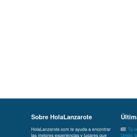
Sobre HolaLanzarote
Últim
HolaLanzarote.com te ayuda a encontrar
Tu c
las mejores experiencias y lugares que
Unido, 