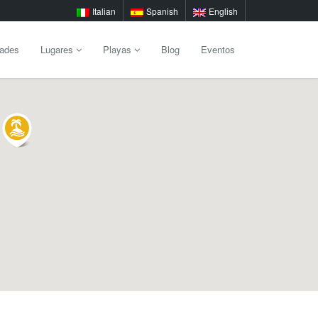
Italian
Spanish
English
dades
Lugares
Playas
Blog
Eventos