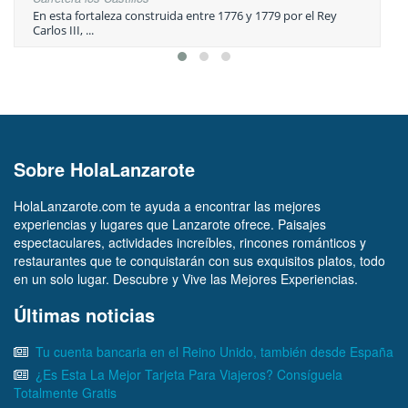
En esta fortaleza construida entre 1776 y 1779 por el Rey
Carlos III, ...
Sobre HolaLanzarote
HolaLanzarote.com te ayuda a encontrar las mejores
experiencias y lugares que Lanzarote ofrece. Paisajes
espectaculares, actividades increíbles, rincones románticos y
restaurantes que te conquistarán con sus exquisitos platos, todo
en un solo lugar. Descubre y Vive las Mejores Experiencias.
Últimas noticias
Tu cuenta bancaria en el Reino Unido, también desde España
¿Es Esta La Mejor Tarjeta Para Viajeros? Consíguela
Totalmente Gratis