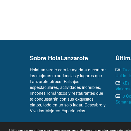
Sobre HolaLanzarote
Últim
HolaLanzarote.com te ayuda a encontrar
Tu c
las mejores experiencias y lugares que
Unido, 
Lanzarote ofrece. Paisajes
¿Es 
espectaculares, actividades increíbles,
Viajeros
rincones románticos y restaurantes que
8 Co
te conquistarán con sus exquisitos
Semana 
platos, todo en un solo lugar. Descubre y
Vive las Mejores Experiencias.
Utilizamos cookies para asegurar que damos la mejor experiencia a