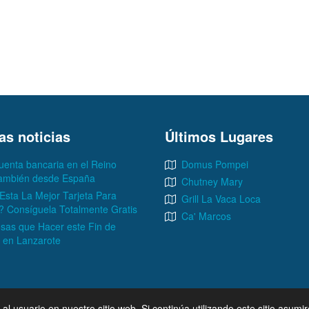
as noticias
Últimos Lugares
uenta bancaria en el Reino
Domus Pompei
también desde España
Chutney Mary
Esta La Mejor Tarjeta Para
Grill La Vaca Loca
? Consíguela Totalmente Gratis
Ca' Marcos
sas que Hacer este Fin de
en Lanzarote
l usuario en nuestro sitio web. Si continúa utilizando este sitio asum