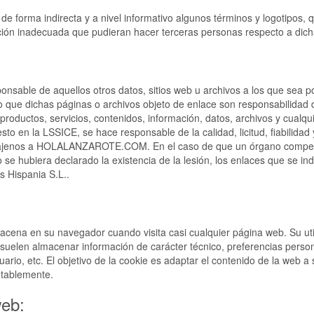
a indirecta y a nivel informativo algunos términos y logotipos, qu
zación inadecuada que pudieran hacer terceras personas respecto a dic
nsable de aquellos otros datos, sitios web u archivos a los que sea po
 dichas páginas o archivos objeto de enlace son responsabilidad de 
 productos, servicios, contenidos, información, datos, archivos y cualqu
to en la LSSICE, se hace responsable de la calidad, licitud, fiabilidad 
on ajenos a HOLALANZAROTE.COM. En el caso de que un órgano competent
 o se hubiera declarado la existencia de la lesión, los enlaces que se i
s Hispania S.L..
cena en su navegador cuando visita casi cualquier página web. Su util
uelen almacenar información de carácter técnico, preferencias person
rio, etc. El objetivo de la cookie es adaptar el contenido de la web a s
otablemente.
web: