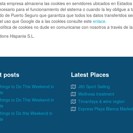
 esta empresa almacena las cookies en servidores ubicados en Estado
ecesario para el funcionamiento del sistema o cuando la ley obligue a t
 de Puerto Seguro que garantiza que todos los datos transferidos ser
el uso que Google da a las cookies consulte este
enlace
.
olítica de cookies no dude en comunicarse con nosotros a través de la
ions Hispania S.L.
t posts
Latest Places
hings to Do This Weekend in
J80 Sport Sailing
te
Wellness treatment
hings to Do This Weekend in
Timanfaya & wine region
te
Express Playa Blanca Market
hings to Do this Weekend in
te