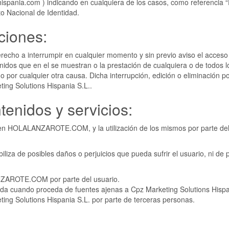
zhispania.com ) indicando en cualquiera de los casos, como referenc
o Nacional de Identidad.
ciones:
 derecho a interrumpir en cualquier momento y sin previo aviso el ac
ntenidos que en el se muestran o la prestación de cualquiera o de todos 
 por cualquier otra causa. Dicha interrupción, edición o eliminación po
ting Solutions Hispania S.L..
tenidos y servicios:
n en HOLALANZAROTE.COM, y la utilización de los mismos por parte del 
liza de posibles daños o perjuicios que pueda sufrir el usuario, ni de 
NZAROTE.COM por parte del usuario.
itada cuando proceda de fuentes ajenas a Cpz Marketing Solutions Hispa
eting Solutions Hispania S.L. por parte de terceras personas.