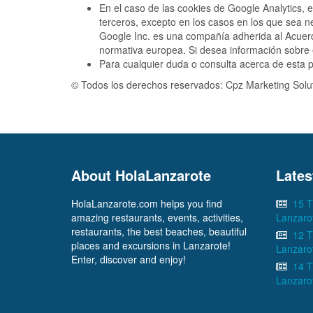
En el caso de las cookies de Google Analytics,
terceros, excepto en los casos en los que sea n
Google Inc. es una compañía adherida al Acuerdo
normativa europea. Si desea información sobre 
Para cualquier duda o consulta acerca de esta p
© Todos los derechos reservados: Cpz Marketing Solut
About HolaLanzarote
Lates
HolaLanzarote.com helps you find
15 T
amazing restaurants, events, activities,
Lanzaro
restaurants, the best beaches, beautiful
12 T
places and excursions in Lanzarote!
Lanzaro
Enter, discover and enjoy!
14 T
Lanzaro