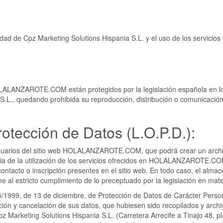
de Cpz Marketing Solutions Hispania S.L. y el uso de los servicios qu
HOLALANZAROTE.COM están protegidos por la legislación española en lo 
S.L., quedando prohibida su reproducción, distribución o comunicación p
rotección de Datos (L.O.P.D.):
 usuarios del sitio web HOLALANZAROTE.COM, que podrá crear un arch
a de la utilización de los servicios ofrecidos en HOLALANZAROTE.COM,
ontacto o inscripción presentes en el sitio web. En todo caso, el alma
 al estricto cumplimiento de lo preceptuado por la legislación en mate
/1999, de 13 de diciembre, de Protección de Datos de Carácter Personal
ción y cancelación de sus datos, que hubiesen sido recopilados y archi
z Marketing Solutions Hispania S.L. (Carretera Arrecife a Tinajo 48, pl