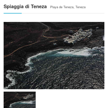
Spiaggia di Teneza
Playa de Teneza, Teneza