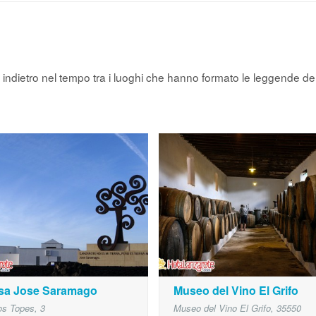
gia indietro nel tempo tra i luoghi che hanno formato le leggende de
sa Jose Saramago
Museo del Vino El Grifo
los Topes, 3
Museo del Vino El Grifo, 35550