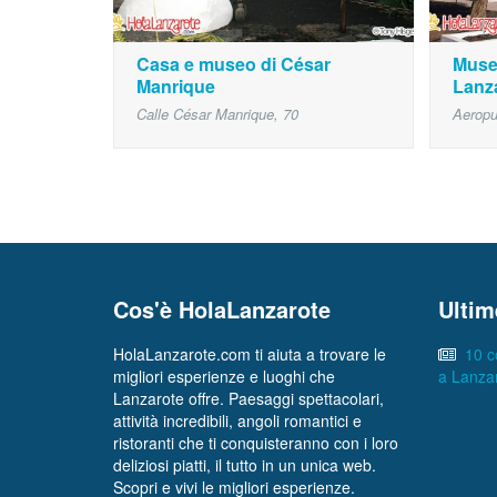
Casa e museo di César
Muse
Manrique
Lanz
Calle César Manrique, 70
Aeropu
Cos'è HolaLanzarote
Ultim
HolaLanzarote.com ti aiuta a trovare le
10 c
migliori esperienze e luoghi che
a Lanza
Lanzarote offre. Paesaggi spettacolari,
attività incredibili, angoli romantici e
ristoranti che ti conquisteranno con i loro
deliziosi piatti, il tutto in un unica web.
Scopri e vivi le migliori esperienze.