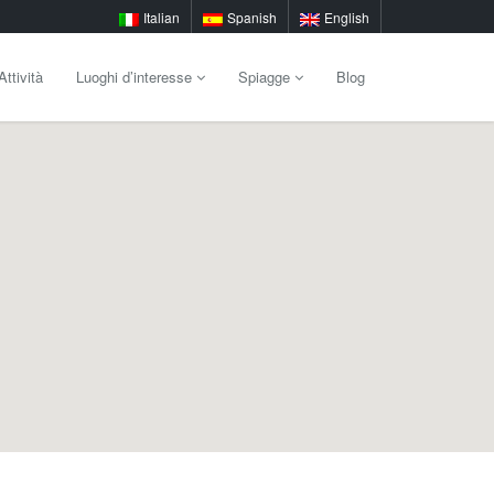
Italian
Spanish
English
Attività
Luoghi d’interesse
Spiagge
Blog