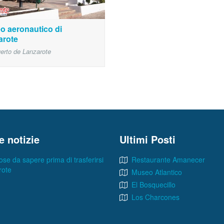
o aeronautico di
arote
erto de Lanzarote
e notizie
Ultimi Posti
ose da sapere prima di trasferirsi
Restaurante Amanecer
rote
Museo Atlantico
El Bosquecillo
Los Charcones