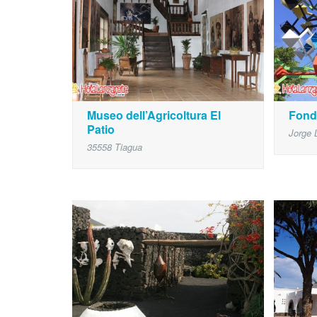
Museo dell’Agricoltura El
Fond
Patio
Jorge 
35558 Tiagua