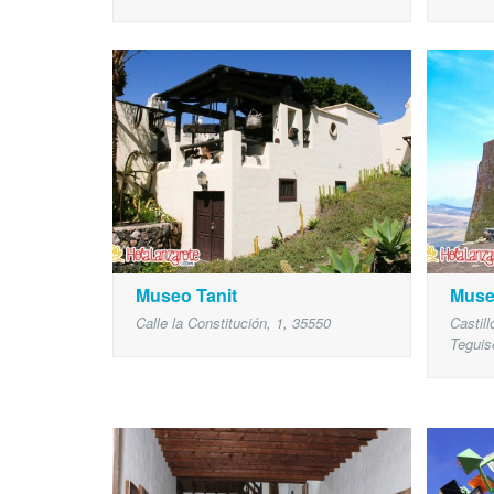
Museo Tanit
Museo
Calle la Constitución, 1, 35550
Castil
Teguis