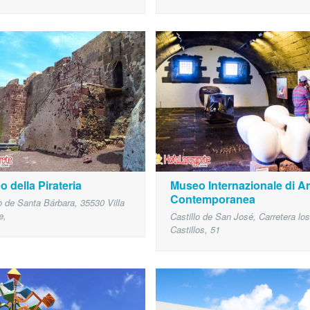
 della Pirateria
Museo Internazionale di Ar
Contemporanea
lo de Santa Bárbara, 35530 Villa
e,
Castillo de San José, Carretera los
Castillos, 51