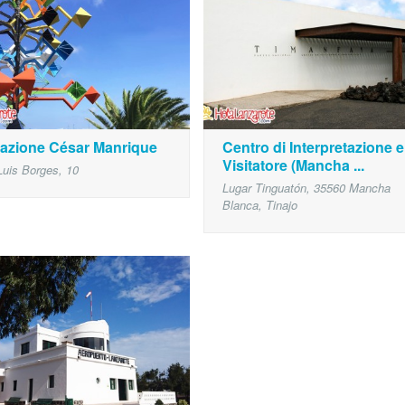
azione César Manrique
Centro di Interpretazione e
Visitatore (Mancha ...
Luis Borges, 10
Lugar Tinguatón, 35560 Mancha
Blanca, Tinajo