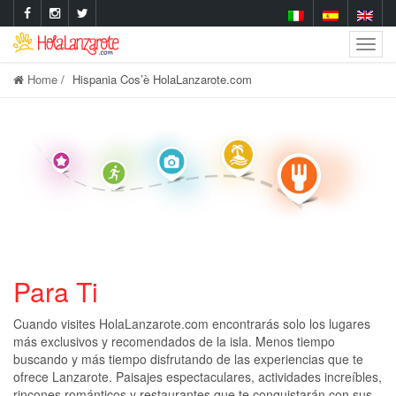
Togg
Navig
Home
Hispania Cos’è HolaLanzarote.com
Para Ti
Cuando visites HolaLanzarote.com encontrarás solo los lugares
más exclusivos y recomendados de la isla. Menos tiempo
buscando y más tiempo disfrutando de las experiencias que te
ofrece Lanzarote. Paisajes espectaculares, actividades increíbles,
rincones románticos y restaurantes que te conquistarán con sus