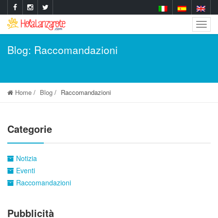
Togg
Navig
Blog: Raccomandazioni
Home
Blog
Raccomandazioni
Categorie
Notizia
Eventi
Raccomandazioni
Pubblicità